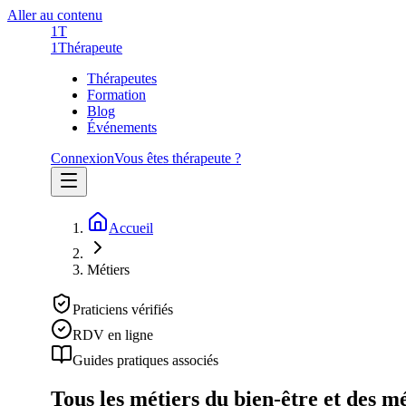
Aller au contenu
1T
1
Thérapeute
Thérapeutes
Formation
Blog
Événements
Connexion
Vous êtes thérapeute ?
Accueil
Métiers
Praticiens vérifiés
RDV en ligne
Guides pratiques associés
Tous les métiers du bien-être et des m