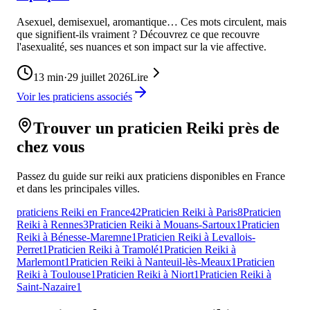
Asexuel, demisexuel, aromantique… Ces mots circulent, mais
que signifient-ils vraiment ? Découvrez ce que recouvre
l'asexualité, ses nuances et son impact sur la vie affective.
13
min
·
29 juillet 2026
Lire
Voir les praticiens associés
Trouver un praticien Reiki près de
chez vous
Passez du guide sur reiki aux praticiens disponibles en France
et dans les principales villes.
praticiens Reiki en France
42
Praticien Reiki à Paris
8
Praticien
Reiki à Rennes
3
Praticien Reiki à Mouans-Sartoux
1
Praticien
Reiki à Bénesse-Maremne
1
Praticien Reiki à Levallois-
Perret
1
Praticien Reiki à Tramolé
1
Praticien Reiki à
Marlemont
1
Praticien Reiki à Nanteuil-lès-Meaux
1
Praticien
Reiki à Toulouse
1
Praticien Reiki à Niort
1
Praticien Reiki à
Saint-Nazaire
1