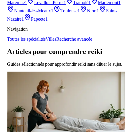
Maremne
1
Levallois-Perret
1
Tramolé
1
Marlemont
1
Nanteuil-lès-Meaux
1
Toulouse
1
Niort
1
Saint-
Nazaire
1
Papeete
1
Navigation
Toutes les spécialités
Villes
Recherche avancée
Articles pour comprendre reiki
Guides sélectionnés pour approfondir reiki sans diluer le sujet.