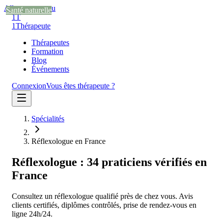
Aller au contenu
Santé naturelle
Santé naturelle
Santé naturelle
1T
1
Thérapeute
Thérapeutes
Formation
Blog
Événements
Connexion
Vous êtes thérapeute ?
Spécialités
Réflexologue en France
Réflexologue
:
34
praticien
s
vérifié
s
en
France
Consultez un
réflexologue
qualifié près de chez vous. Avis
clients certifiés, diplômes contrôlés, prise de rendez-vous en
ligne 24h/24.