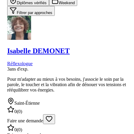
Diplômes vérifiés
Weekend
Filtrer par approches
Isabelle
DEMONET
Réflexologue
3
ans d'exp.
Pour m'adapter au mieux à vos besoins, j'associe le soin par la
parole, le toucher et la vibration afin de dénouer vos tensions et
rééquilibrer vos énergies.
Saint-Étienne
0
(
0
)
Faire une demande
0
(
0
)