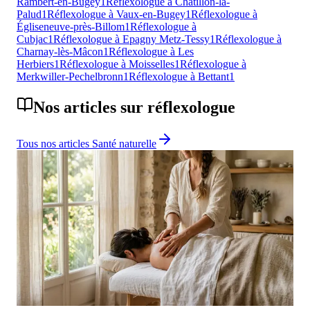
Rambert-en-Bugey
1
Réflexologue à Châtillon-la-
Palud
1
Réflexologue à Vaux-en-Bugey
1
Réflexologue à
Égliseneuve-près-Billom
1
Réflexologue à
Cubjac
1
Réflexologue à Epagny Metz-Tessy
1
Réflexologue à
Charnay-lès-Mâcon
1
Réflexologue à Les
Herbiers
1
Réflexologue à Moisselles
1
Réflexologue à
Merkwiller-Pechelbronn
1
Réflexologue à Bettant
1
Nos articles sur
réflexologue
Tous nos articles
Santé naturelle