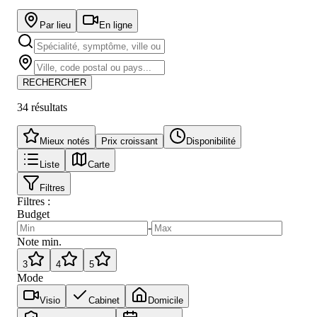
Par lieu
En ligne
RECHERCHER
34
résultat
s
Mieux notés
Prix croissant
Disponibilité
Liste
Carte
Filtres
Filtres :
Budget
-
Note min.
3
4
5
Mode
Visio
Cabinet
Domicile