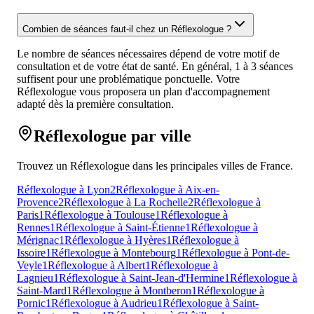
Combien de séances faut-il chez un Réflexologue ?
Le nombre de séances nécessaires dépend de votre motif de
consultation et de votre état de santé. En général, 1 à 3 séances
suffisent pour une problématique ponctuelle. Votre
Réflexologue vous proposera un plan d'accompagnement
adapté dès la première consultation.
Réflexologue par ville
Trouvez un Réflexologue dans les principales villes de France.
Réflexologue à Lyon
2
Réflexologue à Aix-en-
Provence
2
Réflexologue à La Rochelle
2
Réflexologue à
Paris
1
Réflexologue à Toulouse
1
Réflexologue à
Rennes
1
Réflexologue à Saint-Étienne
1
Réflexologue à
Mérignac
1
Réflexologue à Hyères
1
Réflexologue à
Issoire
1
Réflexologue à Montebourg
1
Réflexologue à Pont-de-
Veyle
1
Réflexologue à Albert
1
Réflexologue à
Lagnieu
1
Réflexologue à Saint-Jean-d'Hermine
1
Réflexologue à
Saint-Mard
1
Réflexologue à Montberon
1
Réflexologue à
Pornic
1
Réflexologue à Audrieu
1
Réflexologue à Saint-