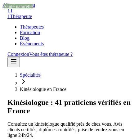
Aller au contenu
Santé naturelle
Santé naturelle
Santé naturelle
Santé naturelle
1T
1
Thérapeute
Thérapeutes
Formation
Blog
Événements
Connexion
Vous êtes thérapeute ?
Spécialités
Kinésiologue en France
Kinésiologue
:
41
praticien
s
vérifié
s
en
France
Consultez un
kinésiologue
qualifié près de chez vous. Avis
clients certifiés, diplômes contrôlés, prise de rendez-vous en
ligne 24h/24.