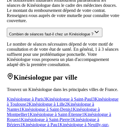
De nombreuses mutuelles remboursent partiellement les
séances de Kinésiologue dans le cadre des médecines douces.
Le montant du remboursement dépend de votre contrat.
Renseignez-vous auprès de votre mutuelle pour connaître votre
couverture.
Combien de séances faut-il chez un Kinésiologue ?
Le nombre de séances nécessaires dépend de votre motif de
consultation et de votre état de santé. En général, 1 à 3 séances
suffisent pour une problématique ponctuelle. Votre
Kinésiologue vous proposera un plan d'accompagnement
adapté dès la première consultation.
Kinésiologue par ville
Trouvez un Kinésiologue dans les principales villes de France.
Kinésiologue à Paris
3
Kinésiologue à Saint-Paul
3
Kinésiologue
à Toulouse
2
Kinésiologue à Lille
2
Kinésiologue à
Nantes
1
Kinésiologue à Saint-Denis
1
Kinésiologue à
Montpellier
1
Kinésiologue à Saint-Étienne
1
Kinésiologue à
Rouen
1
Kinésiologue à Saint-Pierre
1
Kinésiologue à
Béziers
1
Kinésiologue à Pau
1
Kinésiologue à Neuilly-sur-