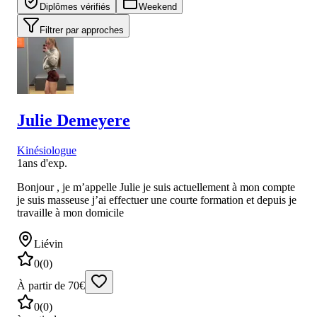
Diplômes vérifiés
Weekend
Filtrer par approches
Julie
Demeyere
Kinésiologue
1
ans d'exp.
Bonjour , je m’appelle Julie je suis actuellement à mon compte
je suis masseuse j’ai effectuer une courte formation et depuis je
travaille à mon domicile
Liévin
0
(
0
)
À partir de 70€
0
(
0
)