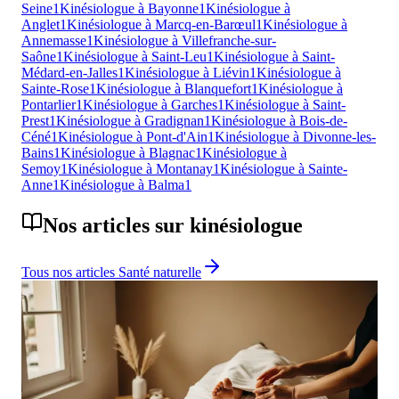
Seine
1
Kinésiologue à Bayonne
1
Kinésiologue à
Anglet
1
Kinésiologue à Marcq-en-Barœul
1
Kinésiologue à
Annemasse
1
Kinésiologue à Villefranche-sur-
Saône
1
Kinésiologue à Saint-Leu
1
Kinésiologue à Saint-
Médard-en-Jalles
1
Kinésiologue à Liévin
1
Kinésiologue à
Sainte-Rose
1
Kinésiologue à Blanquefort
1
Kinésiologue à
Pontarlier
1
Kinésiologue à Garches
1
Kinésiologue à Saint-
Prest
1
Kinésiologue à Gradignan
1
Kinésiologue à Bois-de-
Céné
1
Kinésiologue à Pont-d'Ain
1
Kinésiologue à Divonne-les-
Bains
1
Kinésiologue à Blagnac
1
Kinésiologue à
Semoy
1
Kinésiologue à Montanay
1
Kinésiologue à Sainte-
Anne
1
Kinésiologue à Balma
1
Nos articles sur
kinésiologue
Tous nos articles
Santé naturelle