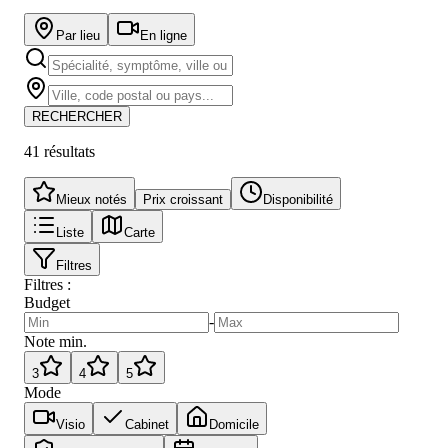
Par lieu
En ligne
RECHERCHER
41
résultat
s
Mieux notés
Prix croissant
Disponibilité
Liste
Carte
Filtres
Filtres :
Budget
-
Note min.
3
4
5
Mode
Visio
Cabinet
Domicile