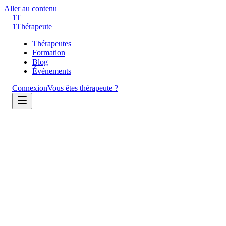
Aller au contenu
1T
1
Thérapeute
Thérapeutes
Formation
Blog
Événements
Connexion
Vous êtes thérapeute ?
Accueil
CGU
Document légal
Conditions Générales d'Utilisation
Dernière mise à jour : 18 mars 2026