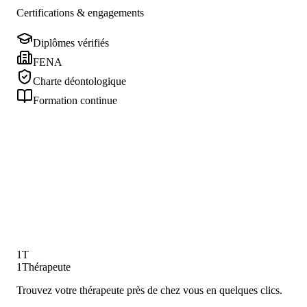
Voir toutes les questions
Certifications & engagements
Diplômes vérifiés
FENA
Charte déontologique
Formation continue
Votre bien-être commence ici
Ne remettez plus à demain. Un simple clic peut tout changer.
Trouver mon thérapeute
Vous êtes thérapeute ?
Gratuit · Sans engagement
·
1 503+
praticiens vérifiés
1T
1Thérapeute
Trouvez votre thérapeute près de chez vous en quelques clics.