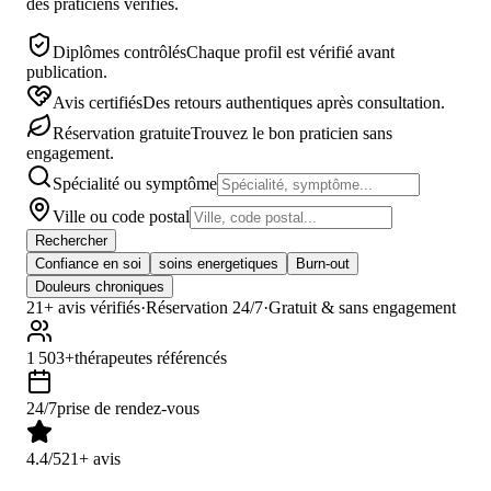
des praticiens vérifiés.
Diplômes contrôlés
Chaque profil est vérifié avant
publication.
Avis certifiés
Des retours authentiques après consultation.
Réservation gratuite
Trouvez le bon praticien sans
engagement.
Spécialité ou symptôme
Ville ou code postal
Rechercher
Confiance en soi
soins energetiques
Burn-out
Douleurs chroniques
21
+ avis vérifiés
·
Réservation 24/7
·
Gratuit & sans engagement
1 503+
thérapeutes référencés
24/7
prise de rendez-vous
4.4/5
21+ avis