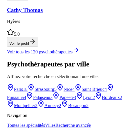
Cathy
Thomas
Hyères
5.0
Voir le profil
Voir tous les
120
psychothérapeutes
Psychothérapeutes
par ville
Affinez votre recherche en sélectionnant une ville.
Paris
18
Strasbourg
5
Nice
4
Saint-Brieuc
4
Punaauia
4
Palaiseau
3
Papeete
3
Lyon
2
Bordeaux
2
Montpellier
2
Annecy
2
Besançon
2
Navigation
Toutes les spécialités
Villes
Recherche avancée