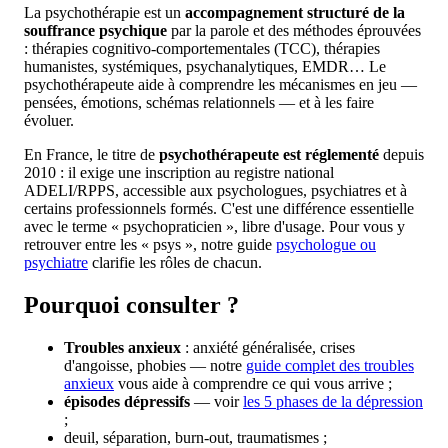
La psychothérapie est un
accompagnement structuré de la
souffrance psychique
par la parole et des méthodes éprouvées
: thérapies cognitivo-comportementales (TCC), thérapies
humanistes, systémiques, psychanalytiques, EMDR… Le
psychothérapeute aide à comprendre les mécanismes en jeu —
pensées, émotions, schémas relationnels — et à les faire
évoluer.
En France, le titre de
psychothérapeute est réglementé
depuis
2010 : il exige une inscription au registre national
ADELI/RPPS, accessible aux psychologues, psychiatres et à
certains professionnels formés. C'est une différence essentielle
avec le terme « psychopraticien », libre d'usage. Pour vous y
retrouver entre les « psys », notre guide
psychologue ou
psychiatre
clarifie les rôles de chacun.
Pourquoi consulter ?
Troubles anxieux
: anxiété généralisée, crises
d'angoisse, phobies — notre
guide complet des troubles
anxieux
vous aide à comprendre ce qui vous arrive ;
épisodes dépressifs
— voir
les 5 phases de la dépression
;
deuil, séparation, burn-out, traumatismes ;