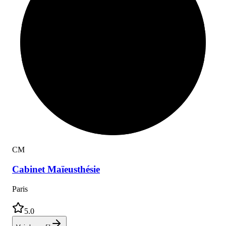
C
M
Cabinet
Maïeusthésie
Paris
5.0