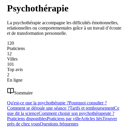
Psychothérapie
La psychothérapie accompagne les difficultés émotionnelles,
relationnelles ou comportementales grâce à un travail d’écoute
et de transformation personnelle.
120
Praticiens
12
Villes
101
Top avis
2
En ligne
Sommaire
Qu'est-ce que la psychothérapie ?
Pourquoi consulter ?
Comment se déroule une séance ?
Tarifs et remboursement
Ce
que dit la science
Comment choisir son psychothérapeute ?
Praticiens disponibles
Praticiens par ville
Articles liés
Trouver
près de chez vous
Questions fréquentes