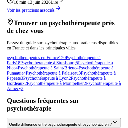
10
min
·
13 juin 2026
Lire
Voir les praticiens associés
Trouver un psychothérapeute près
de chez vous
Passez du guide sur psychothérapie aux praticiens disponibles
en France et dans les principales villes.
psychothérapeutes en France
120
Psychothérapeute à
Paris
18
Psychothérapeute à Strasbourg
5
Psychothérapeute à
Nice
4
Psychothérapeute à Saint-Brieuc
4
Psychothérapeute à
Punaauia
4
Psychothérapeute à Palaiseau
3
Psychothérapeute à
Papeete
3
Psychothérapeute à Lyon
2
Psychothérapeute à
Bordeaux
2
Psychothérapeute à Montpellier
2
Psychothérapeute à
Annecy
2
Questions fréquentes sur
psychothérapie
Quelle différence entre psychothérapeute et psychopraticien ?