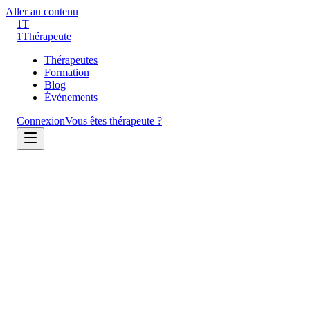
Aller au contenu
1T
1
Thérapeute
Thérapeutes
Formation
Blog
Événements
Connexion
Vous êtes thérapeute ?
Accueil
CGV
Document légal
Conditions Générales de Vente
Dernière mise à jour : 2 avril 2026