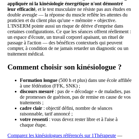
appliquée ni la kinésiologie énergétique n'ont démontré
leur efficacité
, et le test musculaire ne résiste pas aux études en
double aveugle — la réponse du muscle reflète les attentes du
praticien et du client plus qu'une « mémoire » objective.
L'INSERM pointe aussi un risque de dérive d'emprise dans
certaines configurations. Ce que les séances offrent réellement :
un espace d'écoute, un travail corporel apaisant, un rituel de
passage à l'action — des bénéfices contextuels qui peuvent
compter, à condition de ne jamais retarder un diagnostic ou un
traitement médical.
Comment choisir son kinésiologue ?
Formation longue
(500 h et plus) dans une école affiliée
à une fédération (FFK, SNK) ;
discours mesuré
: pas de « décodage » de maladies, pas
de promesses de guérison, pas de remise en cause de vos
traitements ;
cadre clair
: objectif défini, nombre de séances
raisonnable, tarif annoncé ;
votre ressenti
: vous devez rester libre et à l'aise à
chaque étape.
Comparez les kinésiologues référencés sur 1Thérapeute
—