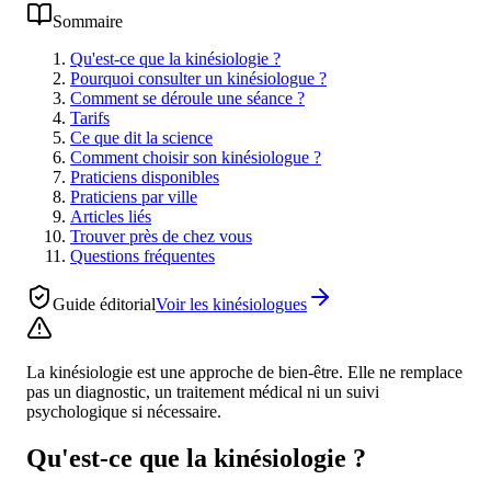
Sommaire
Qu'est-ce que la kinésiologie ?
Pourquoi consulter un kinésiologue ?
Comment se déroule une séance ?
Tarifs
Ce que dit la science
Comment choisir son kinésiologue ?
Praticiens disponibles
Praticiens par ville
Articles liés
Trouver près de chez vous
Questions fréquentes
Guide éditorial
Voir les
kinésiologues
La kinésiologie est une approche de bien-être. Elle ne remplace
pas un diagnostic, un traitement médical ni un suivi
psychologique si nécessaire.
Qu'est-ce que la kinésiologie ?