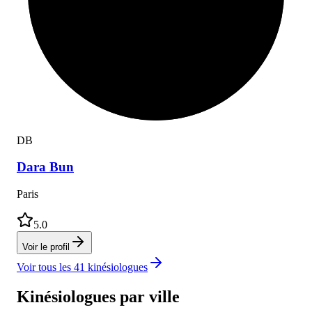
D
B
Dara
Bun
Paris
5.0
Voir le profil
Voir tous les
41
kinésiologues
Kinésiologues
par ville