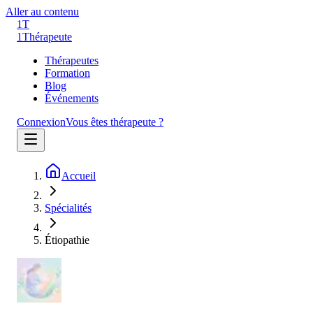
Aller au contenu
1T
1
Thérapeute
Thérapeutes
Formation
Blog
Événements
Connexion
Vous êtes thérapeute ?
Accueil
Spécialités
Étiopathie