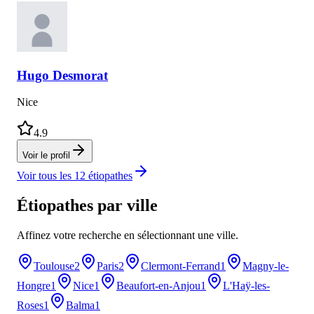
Hugo
Desmorat
Nice
4.9
Voir le profil
Voir tous les
12
étiopathes
Étiopathes
par ville
Affinez votre recherche en sélectionnant une ville.
Toulouse
2
Paris
2
Clermont-Ferrand
1
Magny-le-
Hongre
1
Nice
1
Beaufort-en-Anjou
1
L'Haÿ-les-
Roses
1
Balma
1