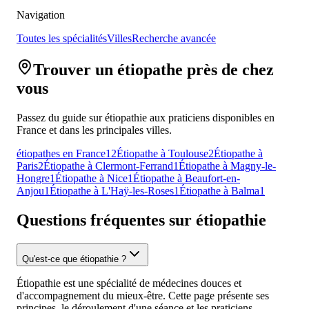
Navigation
Toutes les spécialités
Villes
Recherche avancée
Trouver un étiopathe près de chez
vous
Passez du guide sur étiopathie aux praticiens disponibles en
France et dans les principales villes.
étiopathes en France
12
Étiopathe à Toulouse
2
Étiopathe à
Paris
2
Étiopathe à Clermont-Ferrand
1
Étiopathe à Magny-le-
Hongre
1
Étiopathe à Nice
1
Étiopathe à Beaufort-en-
Anjou
1
Étiopathe à L'Haÿ-les-Roses
1
Étiopathe à Balma
1
Questions fréquentes sur étiopathie
Qu'est-ce que étiopathie ?
Étiopathie est une spécialité de médecines douces et
d'accompagnement du mieux-être. Cette page présente ses
principes, le déroulement d'une séance et les praticiens