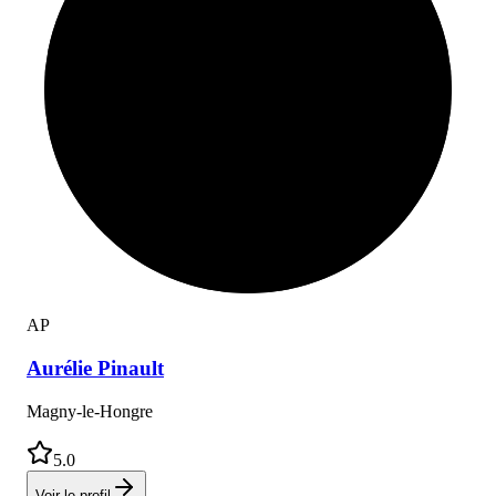
A
P
Aurélie
Pinault
Magny-le-Hongre
5.0
Voir le profil