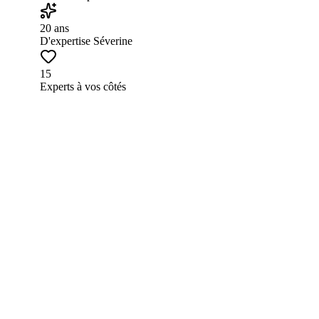
20 ans
D'expertise Séverine
15
Experts à vos côtés
Notre méthode
Une approche structurée et progressi
À travers supervisions, coaching et entraînements de soin, notr
0
En continu
Préparation
Libérez-vous avant de commencer