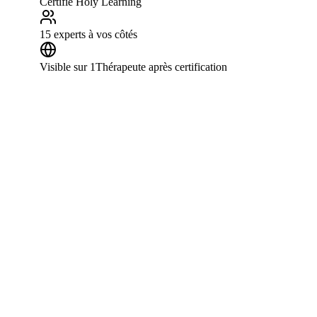
Certifié Holy Learning
15 experts à vos côtés
Visible sur 1Thérapeute après certification
Vous reconnaissez-vous dans ces situat
→
Vous finissez vos soins épuisé(e), comme si vous aviez a
→
Vous sentez des choses précises pendant une séance, mais
→
Vous avez des intuitions puissantes mais aucun cadre pou
→
Vous voulez en faire votre métier, mais vous ne savez 