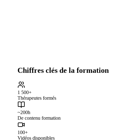
Pas pour vous si…
Vous ne pouvez pas dégager 5h/semaine pour la prat
Vous cherchez un «diplôme miracle» à obtenir san
Vous manquez de régularité pour participer aux su
Votre motivation est l'image, pas l'impact sur vos cli
Chiffres clés de la formation
1 500+
Thérapeutes formés
~200h
De contenu formation
100+
Vidéos disponibles