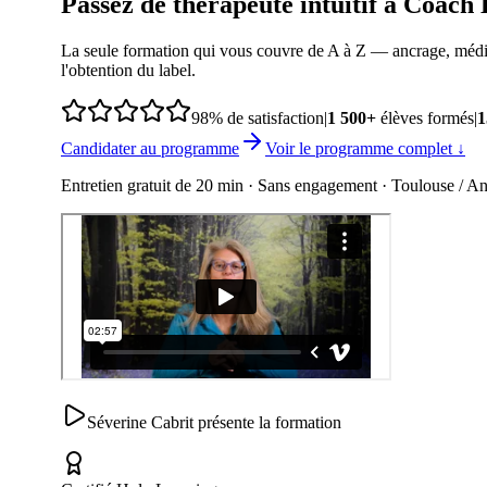
Passez de thérapeute intuitif à
Coach É
La seule formation qui vous couvre de A à Z — ancrage, médiu
l'obtention du label.
98%
de satisfaction
|
1 500+
élèves formés
|
1
Candidater au programme
Voir le programme complet ↓
Entretien gratuit de 20 min · Sans engagement · Toulouse / An
Séverine Cabrit présente la formation