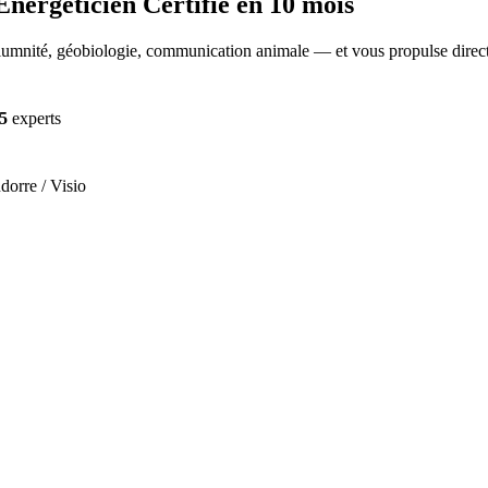
nergéticien Certifié
en 10 mois
mnité, géobiologie, communication animale — et vous propulse directem
5
experts
dorre / Visio