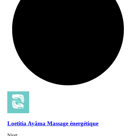
Loetitia
Ayâma Massage énergétique
Niort