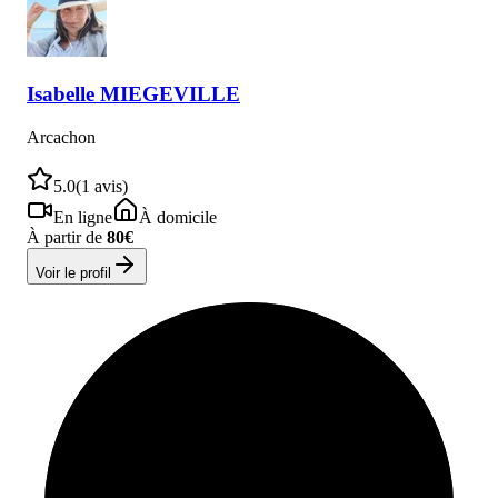
Isabelle
MIEGEVILLE
Arcachon
5.0
(
1
avis)
En ligne
À domicile
À partir de
80
€
Voir le profil