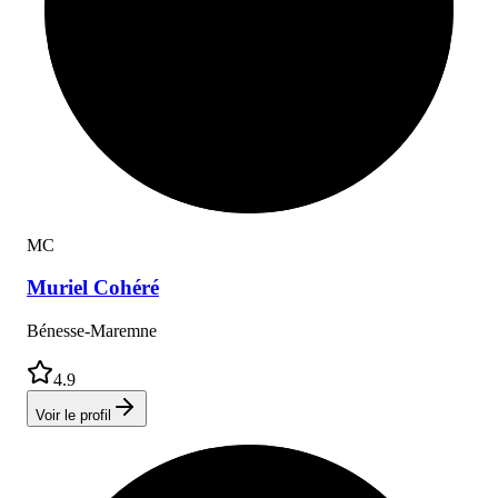
M
C
Muriel
Cohéré
Bénesse-Maremne
4.9
Voir le profil