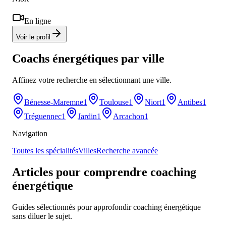
En ligne
Voir le profil
Coachs énergétiques
par ville
Affinez votre recherche en sélectionnant une ville.
Bénesse-Maremne
1
Toulouse
1
Niort
1
Antibes
1
Tréguennec
1
Jardin
1
Arcachon
1
Navigation
Toutes les spécialités
Villes
Recherche avancée
Articles pour comprendre coaching
énergétique
Guides sélectionnés pour approfondir coaching énergétique
sans diluer le sujet.