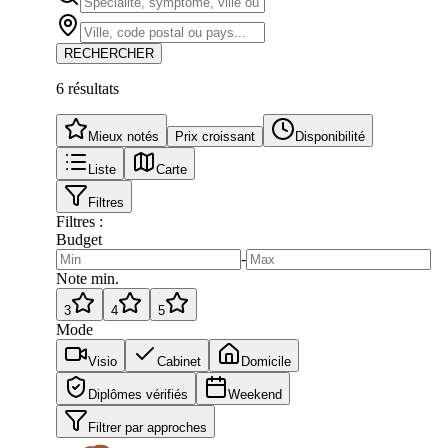
RECHERCHER
6
résultat
s
Mieux notés
Prix croissant
Disponibilité
Liste
Carte
Filtres
Filtres :
Budget
-
Note min.
3
4
5
Mode
Visio
Cabinet
Domicile
Diplômes vérifiés
Weekend
Filtrer par approches