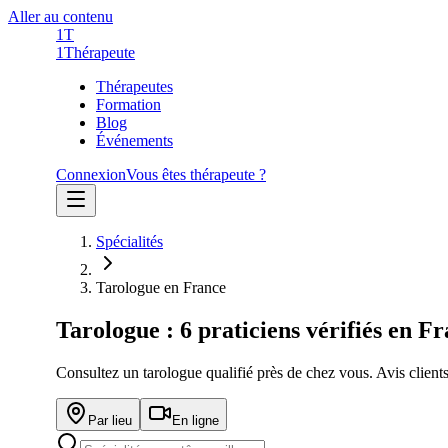
Aller au contenu
1T
1
Thérapeute
Thérapeutes
Formation
Blog
Événements
Connexion
Vous êtes thérapeute ?
Spécialités
Tarologue en France
Tarologue
:
6
praticien
s
vérifié
s
en Fr
Consultez un
tarologue
qualifié près de chez vous. Avis clients
Par lieu
En ligne