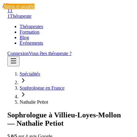
Aller au contenu
Stress et anxiété
Stress et anxiété
Stress et anxiété
1T
1
Thérapeute
Thérapeutes
Formation
Blog
Événements
Connexion
Vous êtes thérapeute ?
Spécialités
Sophrologue en France
Nathalie Petiot
Sophrologue à Villieu-Loyes-Mollon
— Nathalie Petiot
5.0
/5
sur
4
avis
Google