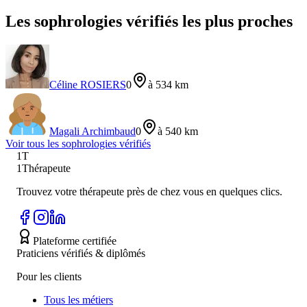
Les sophrologies vérifiés les plus proches
Céline ROSIERS
0
à 534 km
Magali Archimbaud
0
à 540 km
Voir tous les
sophrologie
s vérifiés
1T
1Thérapeute
Trouvez votre thérapeute près de chez vous en quelques clics.
Plateforme certifiée
Praticiens vérifiés & diplômés
Pour les clients
Tous les métiers