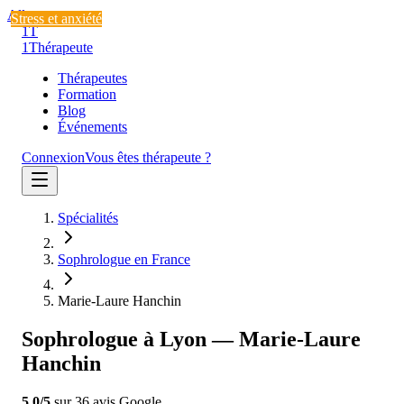
Aller au contenu
Stress et anxiété
Stress et anxiété
Stress et anxiété
1T
1
Thérapeute
Thérapeutes
Formation
Blog
Événements
Connexion
Vous êtes thérapeute ?
Spécialités
Sophrologue en France
Marie-Laure Hanchin
Sophrologue à Lyon — Marie-Laure
Hanchin
5.0
/5
sur
36
avis
Google