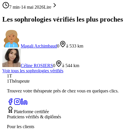
7
min
·
14 mai 2026
Lire
Les sophrologies vérifiés les plus proches
Magali Archimbaud
0
à 533 km
Céline ROSIERS
0
à 544 km
Voir tous les
sophrologie
s vérifiés
1T
1Thérapeute
Trouvez votre thérapeute près de chez vous en quelques clics.
Plateforme certifiée
Praticiens vérifiés & diplômés
Pour les clients