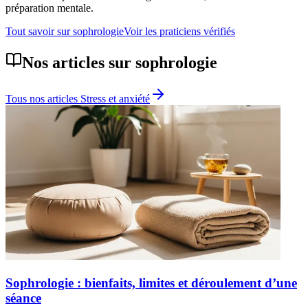
préparation mentale.
Tout savoir sur
sophrologie
Voir les praticiens vérifiés
Nos articles sur
sophrologie
Tous nos articles
Stress et anxiété
Sophrologie : bienfaits, limites et déroulement d’une
séance