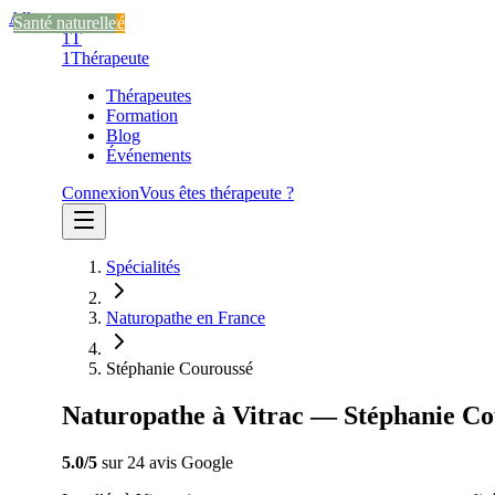
Aller au contenu
Santé naturelle
Stress et anxiété
Santé naturelle
1T
1
Thérapeute
Thérapeutes
Formation
Blog
Événements
Connexion
Vous êtes thérapeute ?
Spécialités
Naturopathe en France
Stéphanie Couroussé
Naturopathe à Vitrac — Stéphanie Co
5.0
/5
sur
24
avis
Google