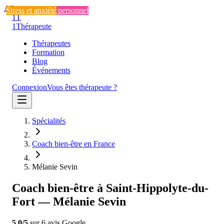
Aller au contenu
Stress et anxiété
Développement personnel
Stress et anxiété
1T
1
Thérapeute
Thérapeutes
Formation
Blog
Événements
Connexion
Vous êtes thérapeute ?
Spécialités
Coach bien-être en France
Mélanie Sevin
Coach bien-être à Saint-Hippolyte-du-
Fort — Mélanie Sevin
5.0
/5
sur
6
avis
Google