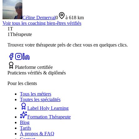
Céline Demerval
0
à 618 km
Voir tous les
coaching bien-être
s vérifiés
1T
1Thérapeute
Trouvez votre thérapeute près de chez vous en quelques clics.
Plateforme certifiée
Praticiens vérifiés & diplômés
Pour les clients
Tous les métiers
Toutes les spécialités
Label Holy Learning
Formation Thérapeute
Blog
Tarifs
À propos & FAQ