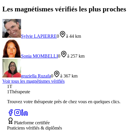
Les magnétismes vérifiés les plus proches
Sylvie LAPIERRE
0
à 44 km
Sonia MOMBELLI
0
à 257 km
graziella Ruzafa
0
à 367 km
Voir tous les
magnétisme
s vérifiés
1T
1Thérapeute
Trouvez votre thérapeute près de chez vous en quelques clics.
Plateforme certifiée
Praticiens vérifiés & diplômés