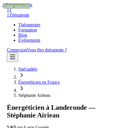
Aller au contenu
Santé naturelle
Santé naturelle
Santé naturelle
1T
1
Thérapeute
Thérapeutes
Formation
Blog
Événements
Connexion
Vous êtes thérapeute ?
Spécialités
Énergéticien en France
Stéphanie Airieau
Énergéticien à Landeronde —
Stéphanie Airieau
5.0
/5
sur
6
avis
Google