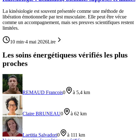
La kinésiologie est souvent présentée comme une méthode de
libération émotionnelle par test musculaire. Elle peut être vécue
comme un accompagnement, mais ses preuves scientifiques restent
limitées.
10
min
·
4 mai 2026
Lire
Les soins énergétiquess vérifiés les plus
proches
REMAUD Francois
0
à 5,4 km
Claire BRUNEAU
0
à 62 km
Laetitia Salvadori
0
à 111 km