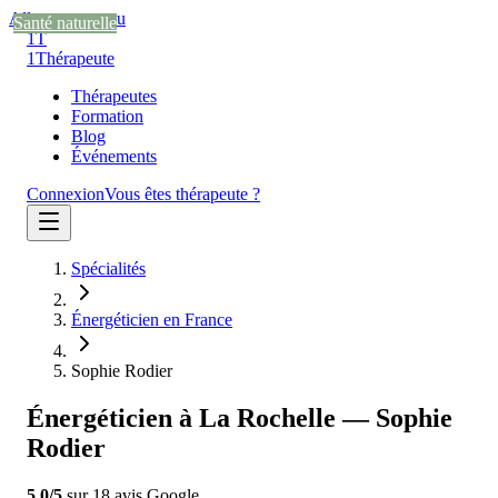
Aller au contenu
Santé naturelle
Santé naturelle
Santé naturelle
1T
1
Thérapeute
Thérapeutes
Formation
Blog
Événements
Connexion
Vous êtes thérapeute ?
Spécialités
Énergéticien en France
Sophie Rodier
Énergéticien à La Rochelle — Sophie
Rodier
5.0
/5
sur
18
avis
Google