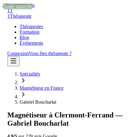
Aller au contenu
Santé naturelle
Santé naturelle
Santé naturelle
1T
1
Thérapeute
Thérapeutes
Formation
Blog
Événements
Connexion
Vous êtes thérapeute ?
Spécialités
Magnétiseur en France
Gabriel Boucharlat
Magnétiseur à Clermont-Ferrand —
Gabriel Boucharlat
4.9
/5
sur
229
avis
Google