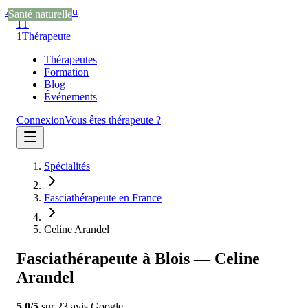
Aller au contenu
Santé naturelle
Santé naturelle
Santé naturelle
1T
1
Thérapeute
Thérapeutes
Formation
Blog
Événements
Connexion
Vous êtes thérapeute ?
Spécialités
Fasciathérapeute en France
Celine Arandel
Fasciathérapeute à Blois — Celine
Arandel
5.0
/5
sur
23
avis
Google