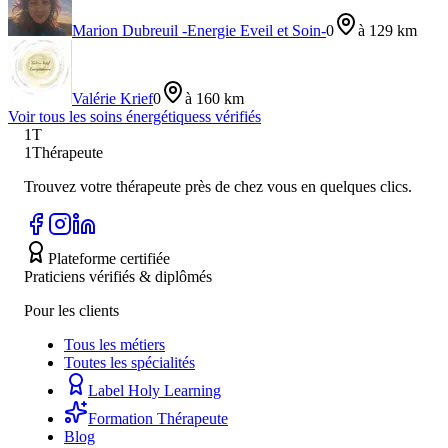
Marion Dubreuil -Energie Eveil et Soin-
0
à 129 km
Valérie Krief
0
à 160 km
Voir tous les
soins énergétiques
s vérifiés
1T
1Thérapeute
Trouvez votre thérapeute près de chez vous en quelques clics.
Plateforme certifiée
Praticiens vérifiés & diplômés
Pour les clients
Tous les métiers
Toutes les spécialités
Label Holy Learning
Formation Thérapeute
Blog