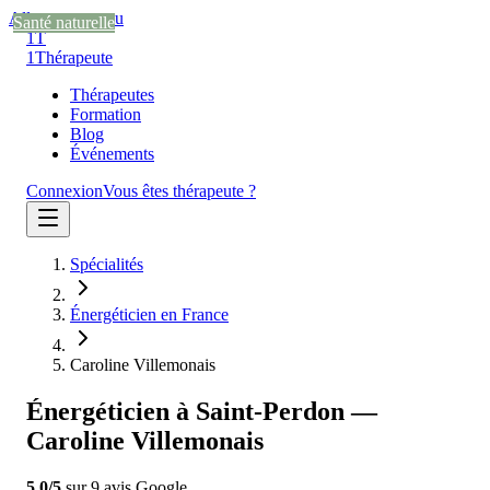
Aller au contenu
Santé naturelle
Santé naturelle
Santé naturelle
1T
1
Thérapeute
Thérapeutes
Formation
Blog
Événements
Connexion
Vous êtes thérapeute ?
Spécialités
Énergéticien en France
Caroline Villemonais
Énergéticien à Saint-Perdon —
Caroline Villemonais
5.0
/5
sur
9
avis
Google