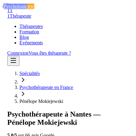
Aller au contenu
Stress et anxiété
Stress et anxiété
Psychologie
1T
1
Thérapeute
Thérapeutes
Formation
Blog
Événements
Connexion
Vous êtes thérapeute ?
Spécialités
Psychothérapeute en France
Pénélope Mokiejewski
Psychothérapeute à Nantes —
Pénélope Mokiejewski
5.0
/5
sur
66
avis
Google