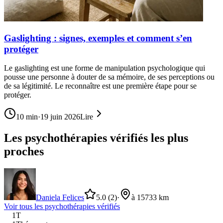
Gaslighting : signes, exemples et comment s’en
protéger
Le gaslighting est une forme de manipulation psychologique qui
pousse une personne à douter de sa mémoire, de ses perceptions ou
de sa légitimité. Le reconnaître est une première étape pour se
protéger.
10
min
·
19 juin 2026
Lire
Les psychothérapies vérifiés les plus
proches
Daniela Felices
5.0
(2)
·
à 15733 km
Voir tous les
psychothérapie
s vérifiés
1T