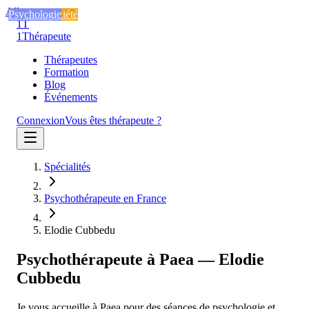
Aller au contenu
Stress et anxiété
Stress et anxiété
Psychologie
1T
1
Thérapeute
Thérapeutes
Formation
Blog
Événements
Connexion
Vous êtes thérapeute ?
Spécialités
Psychothérapeute en France
Elodie Cubbedu
Psychothérapeute à Paea — Elodie
Cubbedu
Je vous accueille à Paea pour des séances de psychologie et