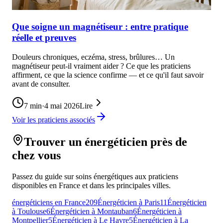
Que soigne un magnétiseur : entre pratique
réelle et preuves
Douleurs chroniques, eczéma, stress, brûlures… Un
magnétiseur peut-il vraiment aider ? Ce que les praticiens
affirment, ce que la science confirme — et ce qu'il faut savoir
avant de consulter.
7
min
·
4 mai 2026
Lire
Voir les praticiens associés
Trouver un énergéticien près de
chez vous
Passez du guide sur soins énergétiques aux praticiens
disponibles en France et dans les principales villes.
énergéticiens en France
209
Énergéticien à Paris
11
Énergéticien
à Toulouse
6
Énergéticien à Montauban
6
Énergéticien à
Montpellier
5
Énergéticien à Le Havre
5
Énergéticien à La