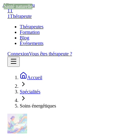
Aller au contenu
Santé naturelle
Santé naturelle
Santé naturelle
Santé naturelle
1T
1
Thérapeute
Thérapeutes
Formation
Blog
Événements
Connexion
Vous êtes thérapeute ?
Accueil
Spécialités
Soins énergétiques