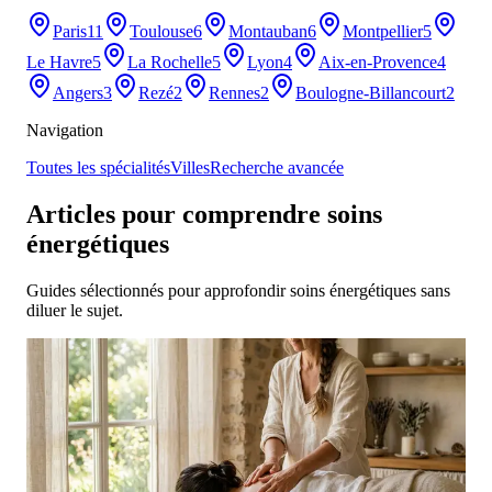
Paris
11
Toulouse
6
Montauban
6
Montpellier
5
Le Havre
5
La Rochelle
5
Lyon
4
Aix-en-Provence
4
Angers
3
Rezé
2
Rennes
2
Boulogne-Billancourt
2
Navigation
Toutes les spécialités
Villes
Recherche avancée
Articles pour comprendre soins
énergétiques
Guides sélectionnés pour approfondir soins énergétiques sans
diluer le sujet.