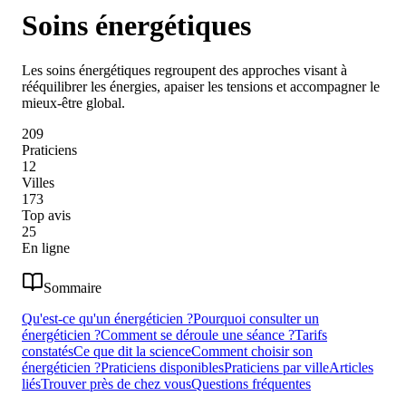
Soins énergétiques
Les soins énergétiques regroupent des approches visant à
rééquilibrer les énergies, apaiser les tensions et accompagner le
mieux-être global.
209
Praticiens
12
Villes
173
Top avis
25
En ligne
Sommaire
Qu'est-ce qu'un énergéticien ?
Pourquoi consulter un
énergéticien ?
Comment se déroule une séance ?
Tarifs
constatés
Ce que dit la science
Comment choisir son
énergéticien ?
Praticiens disponibles
Praticiens par ville
Articles
liés
Trouver près de chez vous
Questions fréquentes