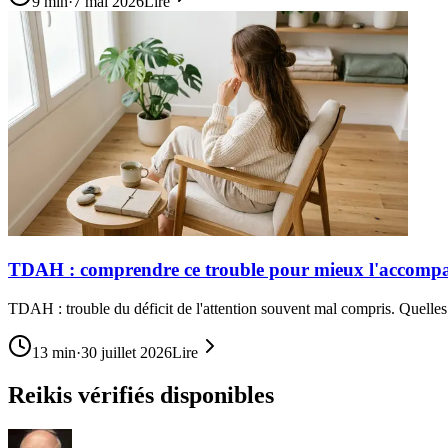
9
min
·
7 mai 2026
Lire
TDAH : comprendre ce trouble pour mieux l'accomp
TDAH : trouble du déficit de l'attention souvent mal compris. Quelles 
13
min
·
30 juillet 2026
Lire
Reikis vérifiés disponibles