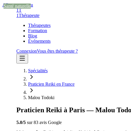
Aller au contenu
Santé naturelle
Santé naturelle
Santé naturelle
1T
1
Thérapeute
Thérapeutes
Formation
Blog
Événements
Connexion
Vous êtes thérapeute ?
Spécialités
Praticien Reiki en France
Malou Todoki
Praticien Reiki à Paris — Malou Tod
5.0
/5
sur
83
avis
Google