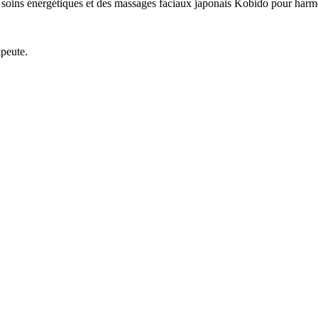
s soins énergétiques et des massages faciaux japonais Kobido pour harmo
apeute.