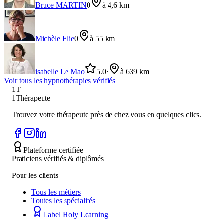
Bruce MARTIN
0
à 4,6 km
Michèle Elie
0
à 55 km
isabelle Le Mao
5.0
·
à 639 km
Voir tous les
hypnothérapie
s vérifiés
1T
1Thérapeute
Trouvez votre thérapeute près de chez vous en quelques clics.
Plateforme certifiée
Praticiens vérifiés & diplômés
Pour les clients
Tous les métiers
Toutes les spécialités
Label Holy Learning