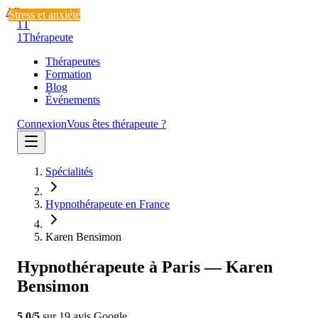
Aller au contenu
Santé naturelle
Stress et anxiété
Stress et anxiété
1T
1
Thérapeute
Thérapeutes
Formation
Blog
Événements
Connexion
Vous êtes thérapeute ?
Spécialités
Hypnothérapeute en France
Karen Bensimon
Hypnothérapeute à Paris — Karen
Bensimon
5.0
/5
sur
19
avis
Google