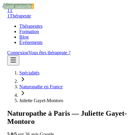
Aller au contenu
Santé naturelle
Stress et anxiété
Santé naturelle
1T
1
Thérapeute
Thérapeutes
Formation
Blog
Événements
Connexion
Vous êtes thérapeute ?
Spécialités
Naturopathe en France
Juliette Gayet-Montoro
Naturopathe à Paris — Juliette Gayet-
Montoro
5.0
/5
sur
26
avis
Google