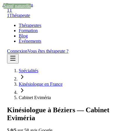
Aller au contenu
Santé naturelle
Santé naturelle
Santé naturelle
1T
1
Thérapeute
Thérapeutes
Formation
Blog
Événements
Connexion
Vous êtes thérapeute ?
Spécialités
Kinésiologue en France
Cabinet Eviméria
Kinésiologue à Béziers — Cabinet
Eviméria
5.0
/5
sur
58
avis
Google