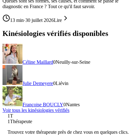
Quelles sont ses formes, ses causes, et comment se passe le
diagnostic en France ? Tout ce qu'il faut savoir.
13
min
·
30 juillet 2026
Lire
Kinésiologies vérifiés disponibles
Céline Maillard
0
Neuilly-sur-Seine
Julie Demeyere
0
Liévin
Françoise BOUCLY
0
Nantes
Voir tous les
kinésiologie
s vérifiés
1T
1Thérapeute
Trouvez votre thérapeute près de chez vous en quelques clics.