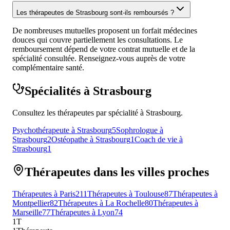
Les thérapeutes de Strasbourg sont-ils remboursés ?
De nombreuses mutuelles proposent un forfait médecines
douces qui couvre partiellement les consultations. Le
remboursement dépend de votre contrat mutuelle et de la
spécialité consultée. Renseignez-vous auprès de votre
complémentaire santé.
Spécialités à Strasbourg
Consultez les thérapeutes par spécialité à Strasbourg.
Psychothérapeute à Strasbourg
5
Sophrologue à
Strasbourg
2
Ostéopathe à Strasbourg
1
Coach de vie à
Strasbourg
1
Thérapeutes dans les villes proches
Thérapeutes à Paris
211
Thérapeutes à Toulouse
87
Thérapeutes à
Montpellier
82
Thérapeutes à La Rochelle
80
Thérapeutes à
Marseille
77
Thérapeutes à Lyon
74
1T