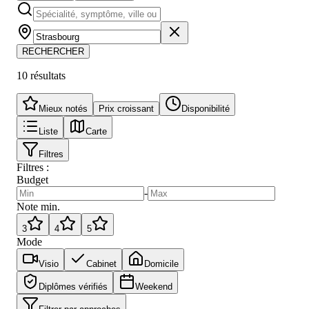
RECHERCHER
10
résultat
s
Mieux notés
Prix croissant
Disponibilité
Liste
Carte
Filtres
Filtres :
Budget
-
Note min.
3
4
5
Mode
Visio
Cabinet
Domicile
Diplômes vérifiés
Weekend