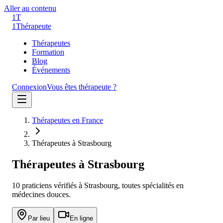
Aller au contenu
1T
1
Thérapeute
Thérapeutes
Formation
Blog
Événements
Connexion
Vous êtes thérapeute ?
Thérapeutes en France
Thérapeutes à Strasbourg
Thérapeutes à
Strasbourg
10
praticien
s
vérifié
s
à
Strasbourg
, toutes spécialités en
médecines douces.
Par lieu
En ligne