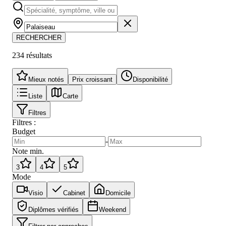
RECHERCHER
234
résultat
s
Mieux notés
Prix croissant
Disponibilité
Liste
Carte
Filtres
Filtres :
Budget
-
Note min.
3
4
5
Mode
Visio
Cabinet
Domicile
Diplômes vérifiés
Weekend