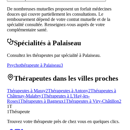
De nombreuses mutuelles proposent un forfait médecines
douces qui couvre partiellement les consultations. Le
remboursement dépend de votre contrat mutuelle et de la
spécialité consultée. Renseignez-vous auprès de votre
complémentaire santé.
Spécialités à Palaiseau
Consultez les thérapeutes par spécialité à Palaiseau.
Psychothérapeute à Palaiseau
3
Thérapeutes dans les villes proches
Thérapeutes à Massy
2
Thérapeutes à Antony
2
Thérapeutes à
Châtenay-Malabry
1
Thérapeutes à L'Haÿ-les-
Roses
1
Thérapeutes à Bagneux
1
Thérapeutes à Viry-Châtillon
2
1T
1Thérapeute
Trouvez votre thérapeute près de chez vous en quelques clics.