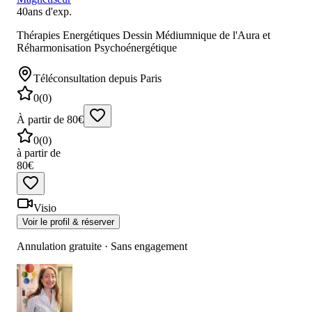
40
ans d'exp.
Thérapies Energétiques Dessin Médiumnique de l'Aura et
Réharmonisation Psychoénergétique
Téléconsultation
depuis Paris
0
(
0
)
À partir de 80€
0
(
0
)
à partir de
80€
Visio
Voir le profil & réserver
Annulation gratuite · Sans engagement