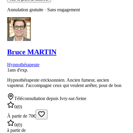
Annulation gratuite · Sans engagement
Bruce
MARTIN
Hypnothérapeute
1
ans d'exp.
Hypnothérapeute ericksonnien. Ancien fumeur, ancien
vapoteur. J'accompagne ceux qui veulent arrêter, pour de bon
Téléconsultation
depuis Ivry-sur-Seine
0
(
0
)
À partir de 70€
0
(
0
)
à partir de