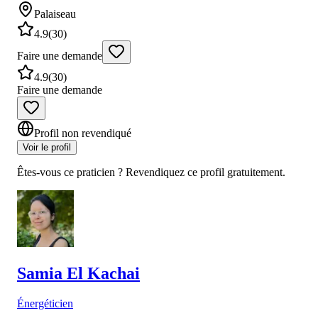
Palaiseau
4.9
(
30
)
Faire une demande
4.9
(
30
)
Faire une demande
Profil non revendiqué
Voir le profil
Êtes-vous ce praticien ? Revendiquez ce profil gratuitement.
Samia
El Kachai
Énergéticien