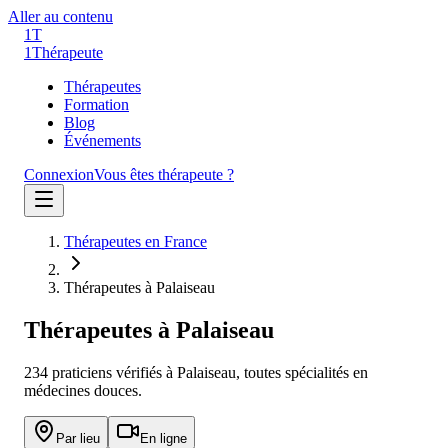
Aller au contenu
1T
1
Thérapeute
Thérapeutes
Formation
Blog
Événements
Connexion
Vous êtes thérapeute ?
Thérapeutes en France
Thérapeutes à Palaiseau
Thérapeutes à
Palaiseau
234
praticien
s
vérifié
s
à
Palaiseau
, toutes spécialités en
médecines douces.
Par lieu
En ligne