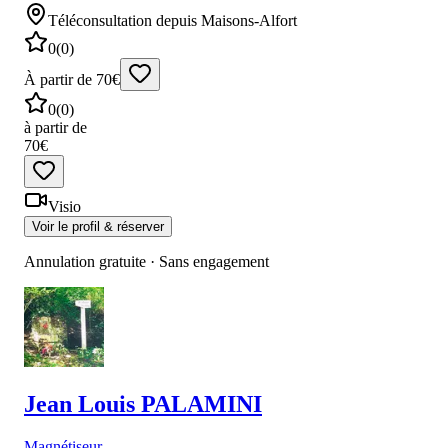
Téléconsultation
depuis Maisons-Alfort
0
(
0
)
À partir de 70€
0
(
0
)
à partir de
70€
Visio
Voir le profil & réserver
Annulation gratuite · Sans engagement
Jean Louis
PALAMINI
Magnétiseur