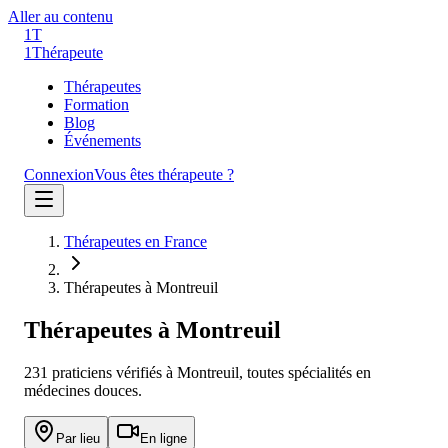
Aller au contenu
1T
1
Thérapeute
Thérapeutes
Formation
Blog
Événements
Connexion
Vous êtes thérapeute ?
Thérapeutes en France
Thérapeutes à Montreuil
Thérapeutes à
Montreuil
231
praticien
s
vérifié
s
à
Montreuil
, toutes spécialités en
médecines douces.
Par lieu
En ligne