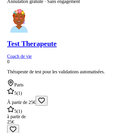
Annulation gratuite · Sans engagement
Test
Therapeute
Coach de vie
0
Thérapeute de test pour les validations automatisées.
Paris
5
(
1
)
À partir de 25€
5
(
1
)
à partir de
25€