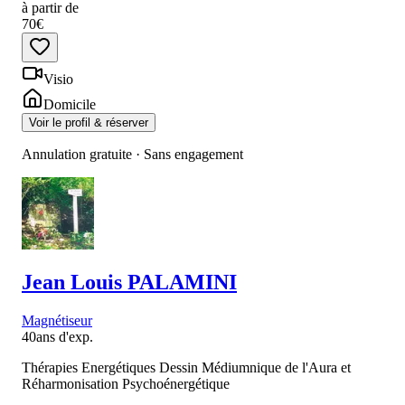
à partir de
70€
Visio
Domicile
Voir le profil & réserver
Annulation gratuite · Sans engagement
Jean Louis
PALAMINI
Magnétiseur
40
ans d'exp.
Thérapies Energétiques Dessin Médiumnique de l'Aura et
Réharmonisation Psychoénergétique