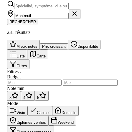
RECHERCHER
231
résultat
s
Mieux notés
Prix croissant
Disponibilité
Liste
Carte
Filtres
Filtres :
Budget
-
Note min.
3
4
5
Mode
Visio
Cabinet
Domicile
Diplômes vérifiés
Weekend