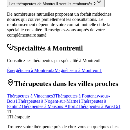
Les thérapeutes de Montreuil sont-ils remboursés ?
De nombreuses mutuelles proposent un forfait médecines
douces qui couvre partiellement les consultations. Le
remboursement dépend de votre contrat mutuelle et de la
spécialité consultée. Renseignez-vous auprès de votre
complémentaire santé.
Spécialités à Montreuil
Consultez les thérapeutes par spécialité à Montreuil.
Énergéticien à Montreuil
2
Magnétiseur à Montreuil
1
Thérapeutes dans les villes proches
Thérapeutes à Vincennes
3
Thérapeutes à Fontenay-sous-
Bois
1
Thérapeutes à Nogent-sur-Marne
1
Thérapeutes à
Pantin
2
Thérapeutes à Maisons-Alfort
2
Thérapeutes à Paris
161
1T
1Thérapeute
Trouvez votre thérapeute près de chez vous en quelques clics.