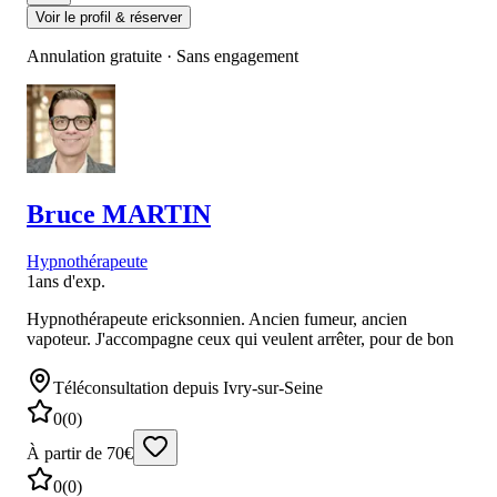
Voir le profil & réserver
Annulation gratuite · Sans engagement
Bruce
MARTIN
Hypnothérapeute
1
ans d'exp.
Hypnothérapeute ericksonnien. Ancien fumeur, ancien
vapoteur. J'accompagne ceux qui veulent arrêter, pour de bon
Téléconsultation
depuis Ivry-sur-Seine
0
(
0
)
À partir de 70€
0
(
0
)