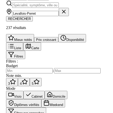
RECHERCHER
237
résultat
s
Mieux notés
Prix croissant
Disponibilité
Liste
Carte
Filtres
Filtres :
Budget
-
Note min.
3
4
5
Mode
Visio
Cabinet
Domicile
Diplômes vérifiés
Weekend