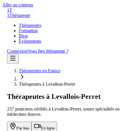
Aller au contenu
1T
1
Thérapeute
Thérapeutes
Formation
Blog
Événements
Connexion
Vous êtes thérapeute ?
Thérapeutes en France
Thérapeutes à Levallois-Perret
Thérapeutes à
Levallois-Perret
237
praticien
s
vérifié
s
à
Levallois-Perret
, toutes spécialités en
médecines douces.
Par lieu
En ligne