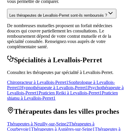
vous permettre de comparer.
Les thérapeutes de Levallois-Perret sont-ils remboursés ?
De nombreuses mutuelles proposent un forfait médecines
douces qui couvre partiellement les consultations. Le
remboursement dépend de votre contrat mutuelle et de la
spécialité consultée. Renseignez-vous auprès de votre
complémentaire santé.
Spécialités à Levallois-Perret
Consultez les thérapeutes par spécialité à Levallois-Perret.
Chiropracteur à Levallois-Perret
1
Sophrologue à Levallois-
Perret
1
Hypnothérapeute à Levallois-Perret
1
Psychothérapeute à
Levallois-Perret
1
Praticien Reiki à Levallois-Perret
1
Praticien
shiatsu à Levallois-Perret
1
Thérapeutes dans les villes proches
Thérapeutes à Neuilly-sur-Seine
2
Thérapeutes à
Courbevoie
1
Thérapeutes à Asnières-sur-Seine
1
Thérapeutes à