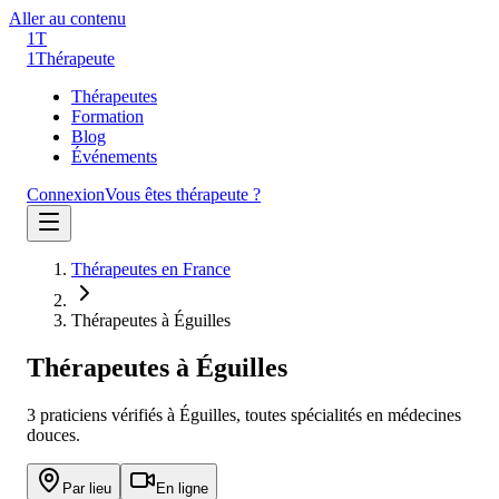
Aller au contenu
1T
1
Thérapeute
Thérapeutes
Formation
Blog
Événements
Connexion
Vous êtes thérapeute ?
Thérapeutes en France
Thérapeutes à Éguilles
Thérapeutes à
Éguilles
3
praticien
s
vérifié
s
à
Éguilles
, toutes spécialités en médecines
douces.
Par lieu
En ligne