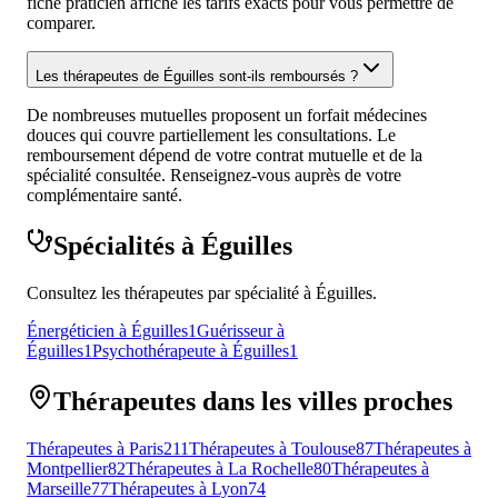
fiche praticien affiche les tarifs exacts pour vous permettre de
comparer.
Les thérapeutes de Éguilles sont-ils remboursés ?
De nombreuses mutuelles proposent un forfait médecines
douces qui couvre partiellement les consultations. Le
remboursement dépend de votre contrat mutuelle et de la
spécialité consultée. Renseignez-vous auprès de votre
complémentaire santé.
Spécialités à Éguilles
Consultez les thérapeutes par spécialité à Éguilles.
Énergéticien à Éguilles
1
Guérisseur à
Éguilles
1
Psychothérapeute à Éguilles
1
Thérapeutes dans les villes proches
Thérapeutes à Paris
211
Thérapeutes à Toulouse
87
Thérapeutes à
Montpellier
82
Thérapeutes à La Rochelle
80
Thérapeutes à
Marseille
77
Thérapeutes à Lyon
74