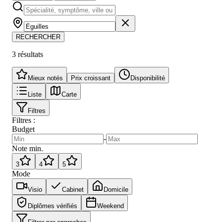
RECHERCHER
3
résultat
s
Mieux notés
Prix croissant
Disponibilité
Liste
Carte
Filtres
Filtres :
Budget
-
Note min.
3
4
5
Mode
Visio
Cabinet
Domicile
Diplômes vérifiés
Weekend