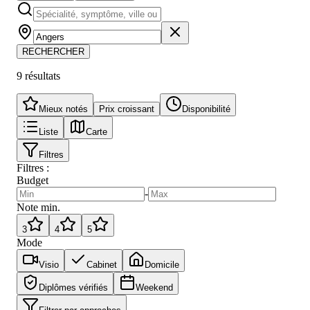
RECHERCHER
9
résultat
s
Mieux notés
Prix croissant
Disponibilité
Liste
Carte
Filtres
Filtres :
Budget
-
Note min.
3
4
5
Mode
Visio
Cabinet
Domicile
Diplômes vérifiés
Weekend