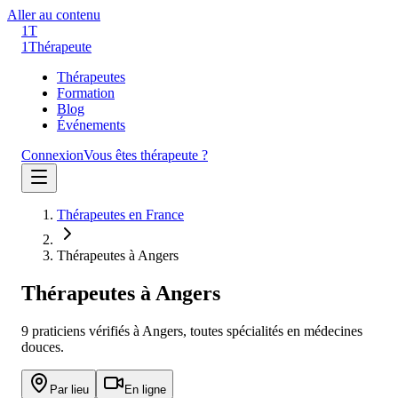
Aller au contenu
1T
1
Thérapeute
Thérapeutes
Formation
Blog
Événements
Connexion
Vous êtes thérapeute ?
Thérapeutes en France
Thérapeutes à Angers
Thérapeutes à
Angers
9
praticien
s
vérifié
s
à
Angers
, toutes spécialités en médecines
douces.
Par lieu
En ligne