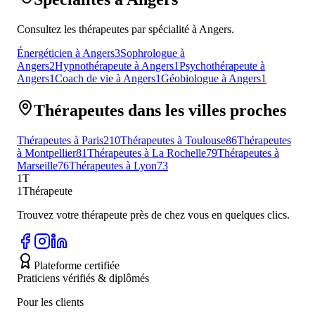
Consultez les thérapeutes par spécialité à Angers.
Énergéticien à Angers
3
Sophrologue à
Angers
2
Hypnothérapeute à Angers
1
Psychothérapeute à
Angers
1
Coach de vie à Angers
1
Géobiologue à Angers
1
Thérapeutes dans les villes proches
Thérapeutes à Paris
210
Thérapeutes à Toulouse
86
Thérapeutes
à Montpellier
81
Thérapeutes à La Rochelle
79
Thérapeutes à
Marseille
76
Thérapeutes à Lyon
73
1T
1Thérapeute
Trouvez votre thérapeute près de chez vous en quelques clics.
Plateforme certifiée
Praticiens vérifiés & diplômés
Pour les clients