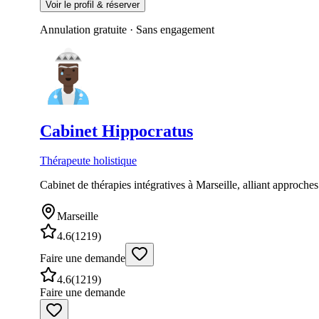
Voir le profil & réserver
Annulation gratuite · Sans engagement
Cabinet
Hippocratus
Thérapeute holistique
Cabinet de thérapies intégratives à Marseille, alliant approche
Marseille
4.6
(
1219
)
Faire une demande
4.6
(
1219
)
Faire une demande