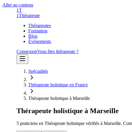
Aller au contenu
1T
1
Thérapeute
Thérapeutes
Formation
Blog
Événements
Connexion
Vous êtes thérapeute ?
Spécialités
Thérapeute holistique en France
Thérapeute holistique à Marseille
Thérapeute holistique
à
Marseille
5
praticien
s
en
Thérapeute holistique
vérifié
s
à
Marseille
. Comp