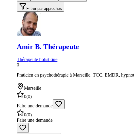
Filtrer par approches
Amir
B. Thérapeute
Thérapeute holistique
0
Praticien en psychothérapie à Marseille. TCC, EMDR, hypnothé
Marseille
0
(
0
)
Faire une demande
0
(
0
)
Faire une demande