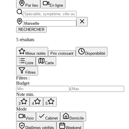
Par lieu
En ligne
RECHERCHER
5
résultat
s
Mieux notés
Prix croissant
Disponibilité
Liste
Carte
Filtres
Filtres :
Budget
-
Note min.
3
4
5
Mode
Visio
Cabinet
Domicile
Diplômes vérifiés
Weekend