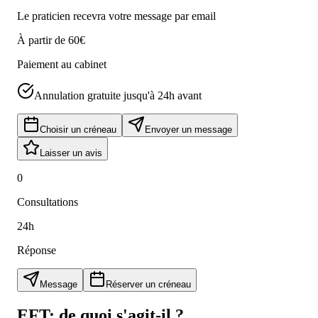
Le praticien recevra votre message par email
À partir de
60€
Paiement au cabinet
Annulation gratuite jusqu'à 24h avant
Choisir un créneau
Envoyer un message
Laisser un avis
0
Consultations
24
h
Réponse
Message
Réserver un créneau
EFT
: de quoi s'agit-il ?