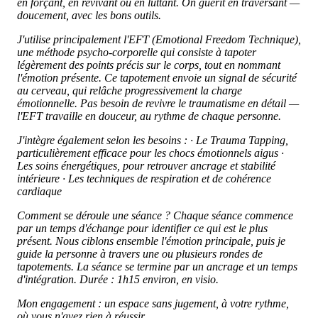
en forçant, en revivant ou en luttant. On guérit en traversant —
doucement, avec les bons outils.
J'utilise principalement l'EFT (Emotional Freedom Technique),
une méthode psycho-corporelle qui consiste à tapoter
légèrement des points précis sur le corps, tout en nommant
l'émotion présente. Ce tapotement envoie un signal de sécurité
au cerveau, qui relâche progressivement la charge
émotionnelle. Pas besoin de revivre le traumatisme en détail —
l'EFT travaille en douceur, au rythme de chaque personne.
J'intègre également selon les besoins :
· Le Trauma Tapping,
particulièrement efficace pour les chocs émotionnels aigus
·
Les soins énergétiques, pour retrouver ancrage et stabilité
intérieure
· Les techniques de respiration et de cohérence
cardiaque
Comment se déroule une séance ?
Chaque séance commence
par un temps d'échange pour identifier ce qui est le plus
présent. Nous ciblons ensemble l'émotion principale, puis je
guide la personne à travers une ou plusieurs rondes de
tapotements. La séance se termine par un ancrage et un temps
d'intégration. Durée : 1h15 environ, en visio.
Mon engagement : un espace sans jugement, à votre rythme,
où vous n'avez rien à réussir.