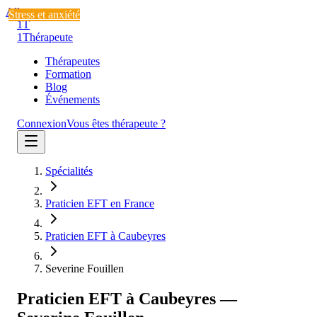
Aller au contenu
Stress et anxiété
Stress et anxiété
Stress et anxiété
1T
1
Thérapeute
Thérapeutes
Formation
Blog
Événements
Connexion
Vous êtes thérapeute ?
Spécialités
Praticien EFT en France
Praticien EFT à Caubeyres
Severine Fouillen
Praticien EFT à Caubeyres —