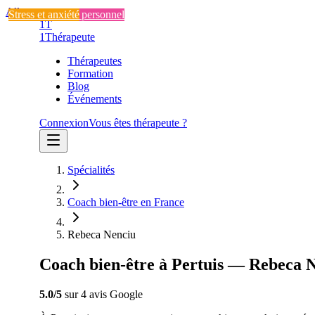
Aller au contenu
Stress et anxiété
Développement personnel
Stress et anxiété
1T
1
Thérapeute
Thérapeutes
Formation
Blog
Événements
Connexion
Vous êtes thérapeute ?
Spécialités
Coach bien-être en France
Rebeca Nenciu
Coach bien-être à Pertuis — Rebeca 
5.0
/5
sur
4
avis
Google