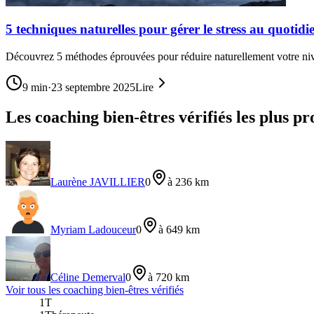
5 techniques naturelles pour gérer le stress au quotidi
Découvrez 5 méthodes éprouvées pour réduire naturellement votre nivea
9
min
·
23 septembre 2025
Lire
Les coaching bien-êtres vérifiés les plus pr
Laurène JAVILLIER
0
à 236 km
Myriam Ladouceur
0
à 649 km
Céline Demerval
0
à 720 km
Voir tous les
coaching bien-être
s vérifiés
1T