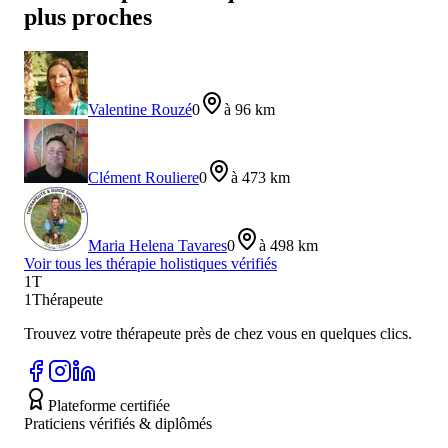
plus proches
Valentine Rouzé
0
à 96 km
Clément Rouliere
0
à 473 km
Maria Helena Tavares
0
à 498 km
Voir tous les
thérapie holistique
s vérifiés
1T
1Thérapeute
Trouvez votre thérapeute près de chez vous en quelques clics.
Plateforme certifiée
Praticiens vérifiés & diplômés