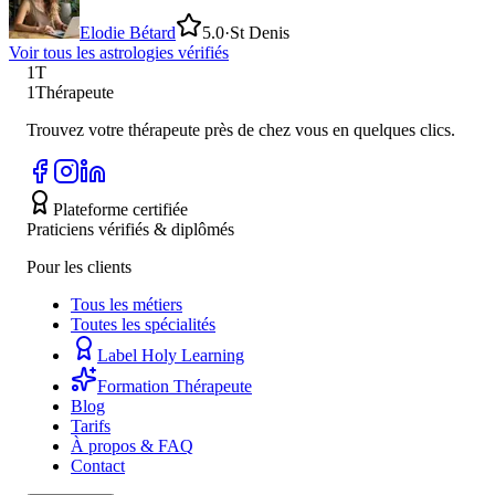
Elodie Bétard
5.0
·
St Denis
Voir tous les
astrologie
s vérifiés
1T
1Thérapeute
Trouvez votre thérapeute près de chez vous en quelques clics.
Plateforme certifiée
Praticiens vérifiés & diplômés
Pour les clients
Tous les métiers
Toutes les spécialités
Label Holy Learning
Formation Thérapeute
Blog
Tarifs
À propos & FAQ
Contact