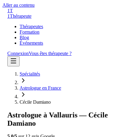
Aller au contenu
1T
1
Thérapeute
Thérapeutes
Formation
Blog
Événements
Connexion
Vous êtes thérapeute ?
Spécialités
Astrologue en France
Cécile Damiano
Astrologue à Vallauris — Cécile
Damiano
5.0
/5
sur
12
avis
Google