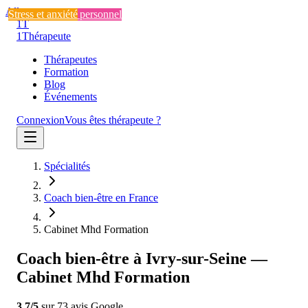
Aller au contenu
Stress et anxiété
Développement personnel
Stress et anxiété
1T
1
Thérapeute
Thérapeutes
Formation
Blog
Événements
Connexion
Vous êtes thérapeute ?
Spécialités
Coach bien-être en France
Cabinet Mhd Formation
Coach bien-être à Ivry-sur-Seine —
Cabinet Mhd Formation
3.7
/5
sur
73
avis
Google