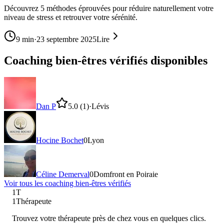
Découvrez 5 méthodes éprouvées pour réduire naturellement votre
niveau de stress et retrouver votre sérénité.
9
min
·
23 septembre 2025
Lire
Coaching bien-êtres vérifiés disponibles
Dan P
5.0
(1)
·
Lévis
Hocine Bochet
0
Lyon
Céline Demerval
0
Domfront en Poiraie
Voir tous les
coaching bien-être
s vérifiés
1T
1Thérapeute
Trouvez votre thérapeute près de chez vous en quelques clics.