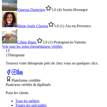
Vanessa Damestoy
5.0
(4)
·
Soorts-Hossegor
Marie-Josée Chegou
5.0
(1)
·
Aix-en-Provence
Céline Blanc
5.0
(1)
·
Pralognan-la-Vanoise
Voir tous les
soins énergétiques
s vérifiés
1T
1Thérapeute
Trouvez votre thérapeute près de chez vous en quelques clics.
Plateforme certifiée
Praticiens vérifiés & diplômés
Pour les clients
Tous les métiers
Toutes les spécialités