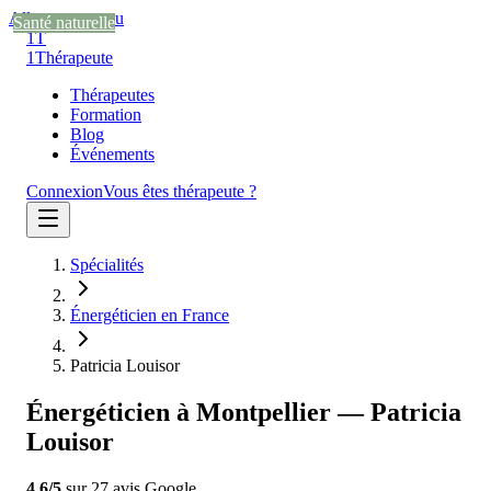
Aller au contenu
Santé naturelle
Santé naturelle
Santé naturelle
1T
1
Thérapeute
Thérapeutes
Formation
Blog
Événements
Connexion
Vous êtes thérapeute ?
Spécialités
Énergéticien en France
Patricia Louisor
Énergéticien à Montpellier — Patricia
Louisor
4.6
/5
sur
27
avis
Google