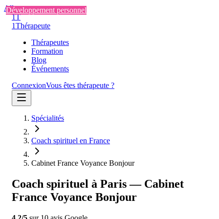
Aller au contenu
Développement personnel
1T
1
Thérapeute
Thérapeutes
Formation
Blog
Événements
Connexion
Vous êtes thérapeute ?
Spécialités
Coach spirituel en France
Cabinet France Voyance Bonjour
Coach spirituel à Paris — Cabinet
France Voyance Bonjour
4.2
/5
sur
10
avis
Google