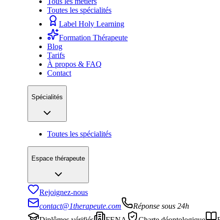
Tous les métiers
Toutes les spécialités
Label Holy Learning
Formation Thérapeute
Blog
Tarifs
À propos & FAQ
Contact
Spécialités
Toutes les spécialités
Espace thérapeute
Rejoignez-nous
contact@1therapeute.com
Réponse sous 24h
Diplômes vérifiés
FENA
Charte déontologique