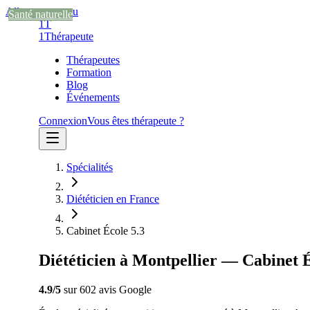
Aller au contenu
Santé naturelle
1T
1
Thérapeute
Thérapeutes
Formation
Blog
Événements
Connexion
Vous êtes thérapeute ?
Spécialités
Diététicien en France
Cabinet École 5.3
Diététicien à Montpellier — Cabinet É
4.9
/5
sur
602
avis
Google