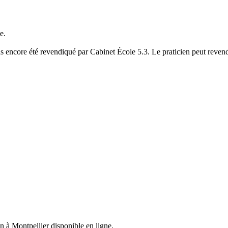
e.
s encore été revendiqué par Cabinet École 5.3. Le praticien peut revend
en
à Montpellier
disponible en ligne.