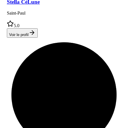
Stella
CéLune
Saint-Paul
5.0
Voir le profil