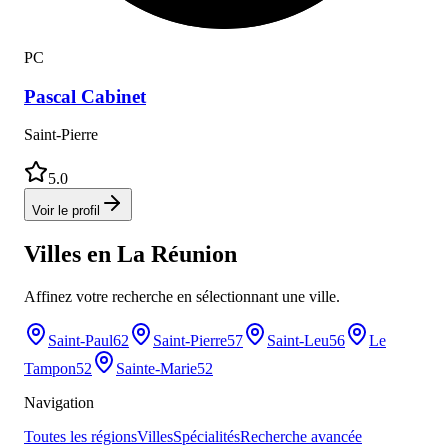
P
C
Pascal
Cabinet
Saint-Pierre
5.0
Voir le profil
Villes en
La Réunion
Affinez votre recherche en sélectionnant une ville.
Saint-Paul
62
Saint-Pierre
57
Saint-Leu
56
Le
Tampon
52
Sainte-Marie
52
Navigation
Toutes les régions
Villes
Spécialités
Recherche avancée