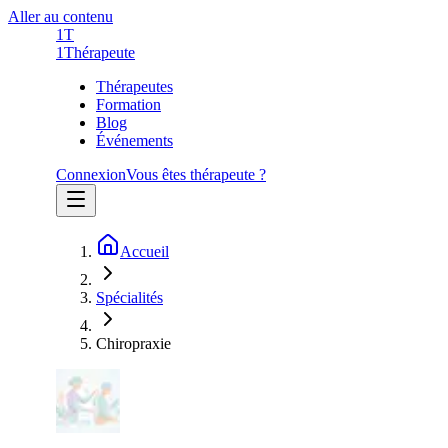
Aller au contenu
1T
1
Thérapeute
Thérapeutes
Formation
Blog
Événements
Connexion
Vous êtes thérapeute ?
Accueil
Spécialités
Chiropraxie