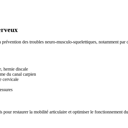
erveux
t la prévention des troubles neuro-musculo-squelettiques, notamment par 
e, hernie discale
ome du canal carpien
e cervicale
lessures
s pour restaurer la mobilité articulaire et optimiser le fonctionnement