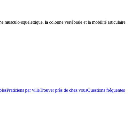
 musculo-squelettique, la colonne vertébrale et la mobilité articulaire.
bles
Praticiens par ville
Trouver près de chez vous
Questions fréquentes