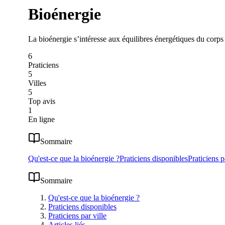
Bioénergie
La bioénergie s’intéresse aux équilibres énergétiques du corps 
6
Praticiens
5
Villes
5
Top avis
1
En ligne
Sommaire
Qu'est-ce que la bioénergie ?
Praticiens disponibles
Praticiens p
Sommaire
Qu'est-ce que la bioénergie ?
Praticiens disponibles
Praticiens par ville
Articles liés