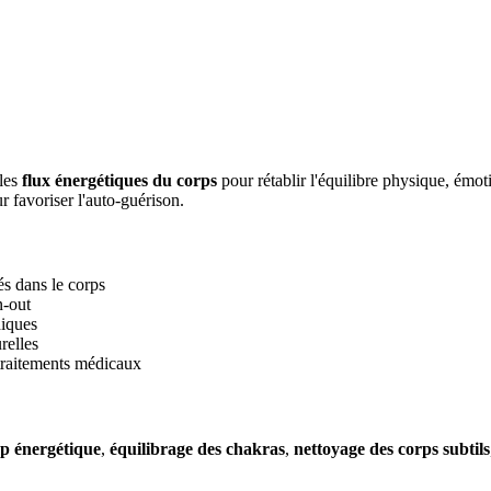
 les
flux énergétiques du corps
pour rétablir l'équilibre physique, émot
r favoriser l'auto-guérison.
és dans le corps
n-out
hiques
relles
traitements médicaux
p énergétique
,
équilibrage des chakras
,
nettoyage des corps subtils