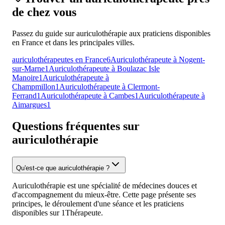
de chez vous
Passez du guide sur auriculothérapie aux praticiens disponibles
en France et dans les principales villes.
auriculothérapeutes en France
6
Auriculothérapeute à Nogent-
sur-Marne
1
Auriculothérapeute à Boulazac Isle
Manoire
1
Auriculothérapeute à
Champmillon
1
Auriculothérapeute à Clermont-
Ferrand
1
Auriculothérapeute à Cambes
1
Auriculothérapeute à
Aimargues
1
Questions fréquentes sur
auriculothérapie
Qu'est-ce que auriculothérapie ?
Auriculothérapie est une spécialité de médecines douces et
d'accompagnement du mieux-être. Cette page présente ses
principes, le déroulement d'une séance et les praticiens
disponibles sur 1Thérapeute.