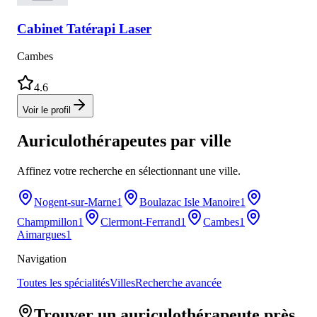
Cabinet
Tatérapi Laser
Cambes
4.6
Voir le profil
Auriculothérapeutes
par ville
Affinez votre recherche en sélectionnant une ville.
Nogent-sur-Marne
1
Boulazac Isle Manoire
1
Champmillon
1
Clermont-Ferrand
1
Cambes
1
Aimargues
1
Navigation
Toutes les spécialités
Villes
Recherche avancée
Trouver un auriculothérapeute près