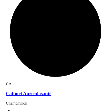
C
A
Cabinet
Auriculosanté
Champmillon