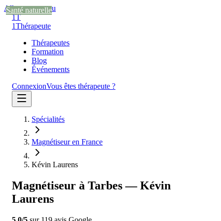
Aller au contenu
Santé naturelle
Santé naturelle
Santé naturelle
1T
1
Thérapeute
Thérapeutes
Formation
Blog
Événements
Connexion
Vous êtes thérapeute ?
Spécialités
Magnétiseur en France
Kévin Laurens
Magnétiseur à Tarbes — Kévin
Laurens
5.0
/5
sur
119
avis
Google