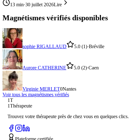
13
min
·
30 juillet 2026
Lire
Magnétismes vérifiés disponibles
sophie RIGALLAUD
5.0
(1)
·
Bréville
Aurore CATHERINE
5.0
(2)
·
Caen
Virginie MERLET
0
Nantes
Voir tous les
magnétisme
s vérifiés
1T
1Thérapeute
Trouvez votre thérapeute près de chez vous en quelques clics.
Plateforme certifiée